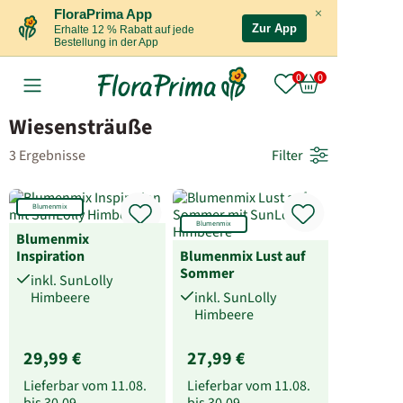
×
FloraPrima App
Zur App
Erhalte 12 % Rabatt auf jede
Bestellung in der App
Wiesensträuße
3 Ergebnisse
Filter
Blumenmix
Blumenmix
Blumenmix
Inspiration
Blumenmix Lust auf
Sommer
inkl. SunLolly
Himbeere
inkl. SunLolly
Himbeere
29,99 €
27,99 €
Lieferbar vom
11.08.
Lieferbar vom
11.08.
bis
30.09.
bis
30.09.