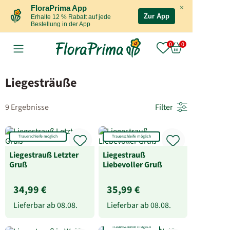
×
FloraPrima App
Zur App
Erhalte 12 % Rabatt auf jede
Bestellung in der App
Liegesträuße
9 Ergebnisse
Filter
Trauerschleife möglich
Trauerschleife möglich
Liegestrauß Letzter
Liegestrauß
Gruß
Liebevoller Gruß
34,99 €
35,99 €
Lieferbar ab
08.08.
Lieferbar ab
08.08.
Trauerschleife möglich