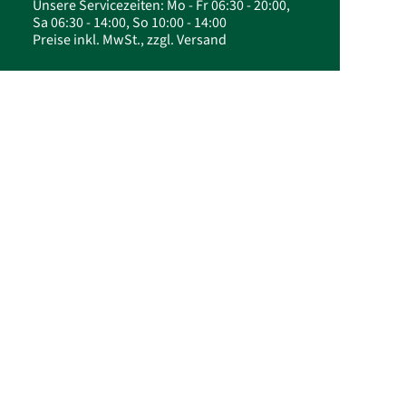
Unsere Servicezeiten: Mo - Fr 06:30 - 20:00,
Sa 06:30 - 14:00, So 10:00 - 14:00
Preise inkl. MwSt., zzgl. Versand
© 2026 FloraPrima GmbH - Liegesträuße |
Trauerfloristik online kaufen | FloraPrima