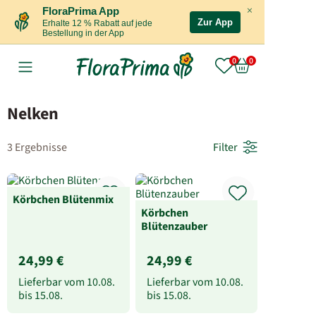
×
FloraPrima App
Zur App
Erhalte 12 % Rabatt auf jede
Bestellung in der App
Nelken
3 Ergebnisse
Filter
Körbchen Blütenmix
Körbchen
Blütenzauber
24,99 €
24,99 €
Lieferbar vom
10.08.
Lieferbar vom
10.08.
bis
15.08.
bis
15.08.