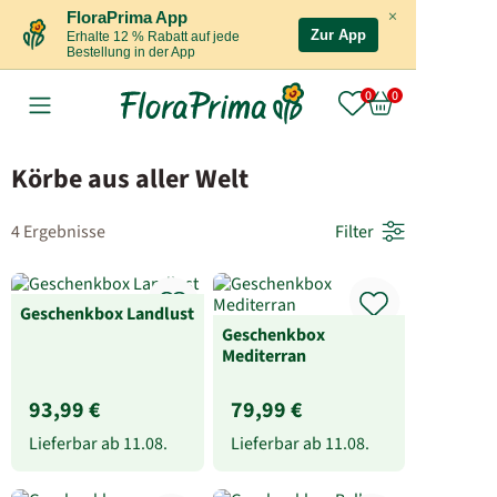
×
FloraPrima App
Zur App
Erhalte 12 % Rabatt auf jede
Bestellung in der App
Körbe aus aller Welt
4 Ergebnisse
Filter
Geschenkbox Landlust
Geschenkbox
Mediterran
93,99 €
79,99 €
Lieferbar ab
11.08.
Lieferbar ab
11.08.