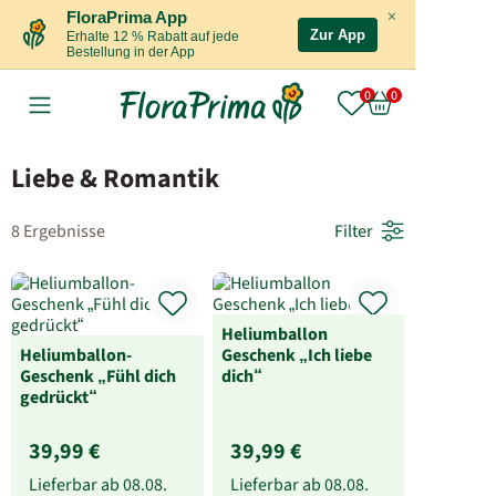
×
FloraPrima App
Zur App
Erhalte 12 % Rabatt auf jede
Bestellung in der App
Liebe & Romantik
8 Ergebnisse
Filter
Heliumballon
Heliumballon-
Geschenk „Ich liebe
Geschenk „Fühl dich
dich“
gedrückt“
39,99 €
39,99 €
Lieferbar ab
08.08.
Lieferbar ab
08.08.