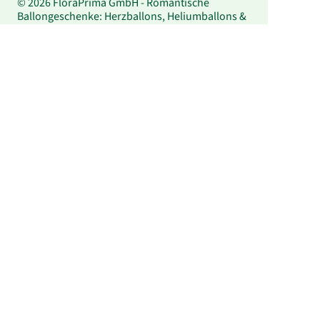
© 2026 FloraPrima GmbH - Romantische
Ballongeschenke: Herzballons, Heliumballons &
Ballonlieferung bei FloraPrima