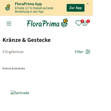
×
FloraPrima App
Zur App
Erhalte 12 % Rabatt auf jede
Bestellung in der App
Kränze & Gestecke
0 Ergebnisse
Filter
Kränze & Gestecke