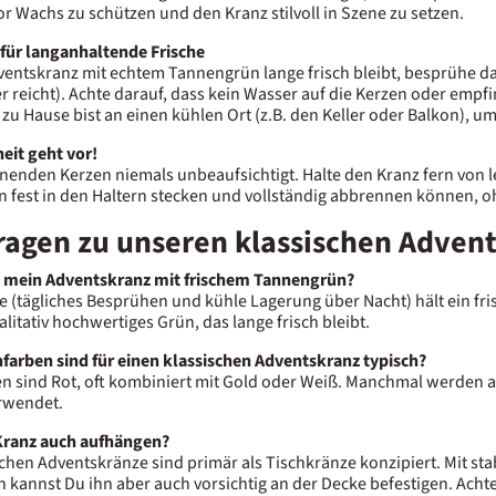
r Wachs zu schützen und den Kranz stilvoll in Szene zu setzen.
 für langanhaltende Frische
entskranz mit echtem Tannengrün lange frisch bleibt, besprühe das
reicht). Achte darauf, dass kein Wasser auf die Kerzen oder empfi
zu Hause bist an einen kühlen Ort (z.B. den Keller oder Balkon), um
heit geht vor!
nenden Kerzen niemals unbeaufsichtigt. Halte den Kranz fern von l
n fest in den Haltern stecken und vollständig abbrennen können, 
ragen zu unseren klassischen Adven
t mein Adventskranz mit frischem Tannengrün?
ge (tägliches Besprühen und kühle Lagerung über Nacht) hält ein fris
itativ hochwertiges Grün, das lange frisch bleibt.
farben sind für einen klassischen Adventskranz typisch?
n sind Rot, oft kombiniert mit Gold oder Weiß. Manchmal werden a
erwendet.
Kranz auch aufhängen?
chen Adventskränze sind primär als Tischkränze konzipiert. Mit st
 kannst Du ihn aber auch vorsichtig an der Decke befestigen. Achte 