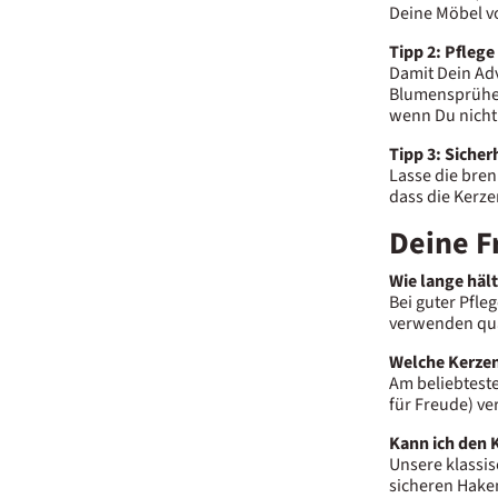
Deine Möbel vo
Tipp 2: Pflege
Damit Dein Adv
Blumensprüher 
wenn Du nicht 
Tipp 3: Sicher
Lasse die bren
dass die Kerze
Deine F
Wie lange häl
Bei guter Pfle
verwenden qual
Welche Kerzen
Am beliebteste
für Freude) v
Kann ich den 
Unsere klassis
sicheren Haken