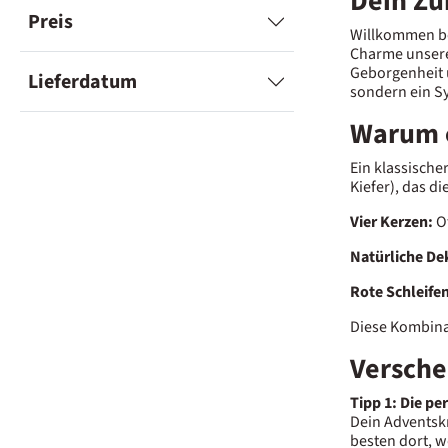
Dein Zu
Preis
Willkommen be
Charme unsere
Geborgenheit u
Lieferdatum
sondern ein S
Warum e
Ein klassische
Kiefer), das d
Vier Kerzen:
Of
Natürliche De
Rote Schleifen
Diese Kombina
Versche
Tipp 1: Die pe
Dein Adventskr
besten dort, w