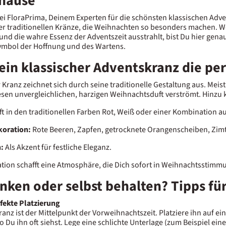
hause
i FloraPrima, Deinem Experten für die schönsten klassischen Adve
r traditionellen Kränze, die Weihnachten so besonders machen. W
nd die wahre Essenz der Adventszeit ausstrahlt, bist Du hier genau 
ymbol der Hoffnung und des Wartens.
in klassischer Adventskranz die per
r Kranz zeichnet sich durch seine traditionelle Gestaltung aus. M
iesen unvergleichlichen, harzigen Weihnachtsduft verströmt. Hinzu 
t in den traditionellen Farben Rot, Weiß oder einer Kombination au
koration:
Rote Beeren, Zapfen, getrocknete Orangenscheiben, Zimt
:
Als Akzent für festliche Eleganz.
tion schafft eine Atmosphäre, die Dich sofort in Weihnachtsstimm
nken oder selbst behalten? Tipps fü
rfekte Platzierung
anz ist der Mittelpunkt der Vorweihnachtszeit. Platziere ihn auf ei
o Du ihn oft siehst. Lege eine schlichte Unterlage (zum Beispiel ei