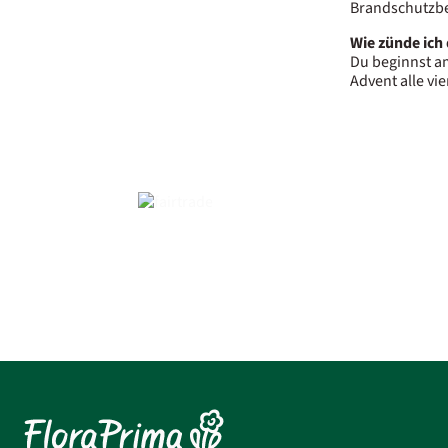
Brandschutzb
Wie zünde ich 
Du beginnst am
Advent alle vi