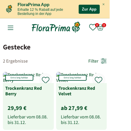
×
FloraPrima App
Zur App
Erhalte 12 % Rabatt auf jede
Bestellung in der App
Gestecke
2 Ergebnisse
Filter
Extra lang haltbar
Extra lang haltbar
Trockenkranz Red
Trockenkranz Red
Berry
Velvet
29,99 €
ab 27,99 €
Lieferbar vom
08.08.
Lieferbar vom
08.08.
bis
31.12.
bis
31.12.