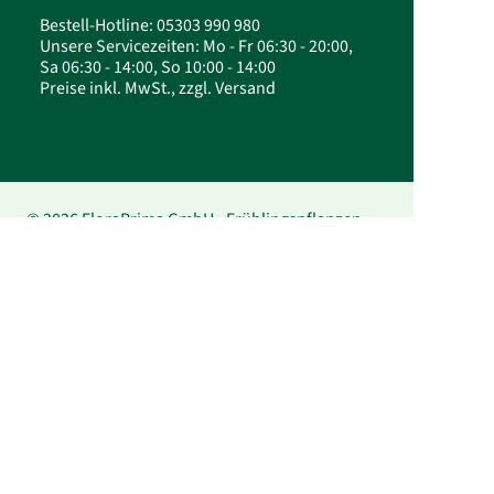
Bestell-Hotline: 05303 990 980
Unsere Servicezeiten: Mo - Fr 06:30 - 20:00,
Sa 06:30 - 14:00, So 10:00 - 14:00
Preise inkl. MwSt., zzgl. Versand
© 2026 FloraPrima GmbH - Frühlingspflanzen
online kaufen | Frische Frühblüher von
FloraPrima