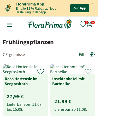
×
FloraPrima App
Zur App
Erhalte 12 % Rabatt auf jede
Bestellung in der App
Frühlingspflanzen
7 Ergebnisse
Filter
Rosa Hortensie im
Insektenhotel mit
Seegraskorb
Bartnelke
27,99 €
21,99 €
Lieferbar vom
11.08.
bis
15.08.
Lieferbar ab
11.08.