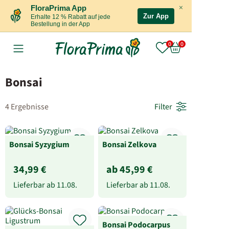
×
FloraPrima App
Zur App
Erhalte 12 % Rabatt auf jede
Bestellung in der App
Bonsai
4 Ergebnisse
Filter
Bonsai Syzygium
Bonsai Zelkova
34,99 €
ab 45,99 €
Lieferbar ab
11.08.
Lieferbar ab
11.08.
Bonsai Podocarpus