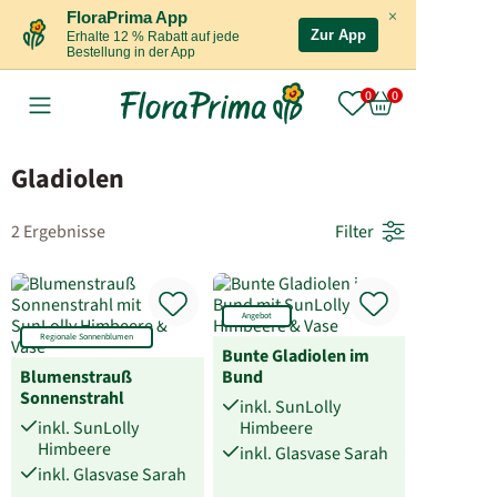
×
FloraPrima App
Zur App
Erhalte 12 % Rabatt auf jede
Bestellung in der App
Gladiolen
2 Ergebnisse
Filter
Angebot
Regionale Sonnenblumen
Bunte Gladiolen im
Blumenstrauß
Bund
Sonnenstrahl
inkl. SunLolly
inkl. SunLolly
Himbeere
Himbeere
inkl. Glasvase Sarah
inkl. Glasvase Sarah