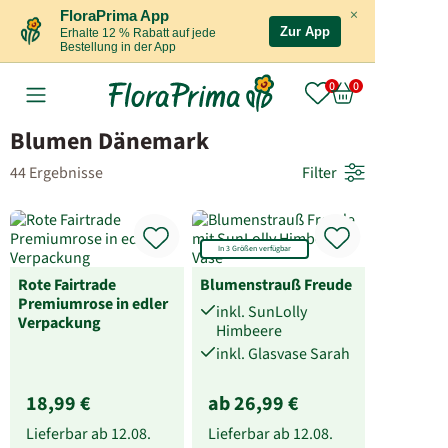
×
FloraPrima App
Zur App
Erhalte 12 % Rabatt auf jede
Bestellung in der App
Blumen Dänemark
44 Ergebnisse
Filter
In 3 Größen verfügbar
Rote Fairtrade
Blumenstrauß Freude
Premiumrose in edler
inkl. SunLolly
Verpackung
Himbeere
inkl. Glasvase Sarah
18,99 €
ab 26,99 €
Lieferbar ab
12.08.
Lieferbar ab
12.08.