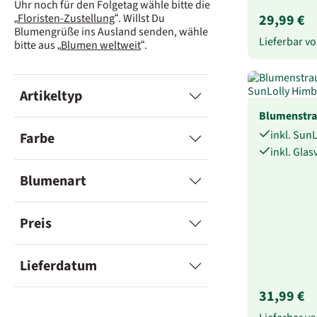
Uhr noch für den Folgetag wähle bitte die
„
Floristen-Zustellung
“. Willst Du
29,99 €
Blumengrüße ins Ausland senden, wähle
Lieferbar 
bitte aus „
Blumen weltweit
“.
Artikeltyp
Blumenstr
inkl. Sun
Farbe
inkl. Gla
Blumenart
Preis
Lieferdatum
31,99 €