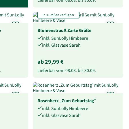
Lieferbar vom
08.08.
bis
30.09.
In 3 Größen verfügbar
e
Blumenstrauß Zarte Grüße
inkl. SunLolly Himbeere
inkl. Glasvase Sarah
ab 29,99 €
.
Lieferbar vom
08.08.
bis
30.09.
Rosenherz „Zum Geburtstag“
inkl. SunLolly Himbeere
inkl. Glasvase Sarah