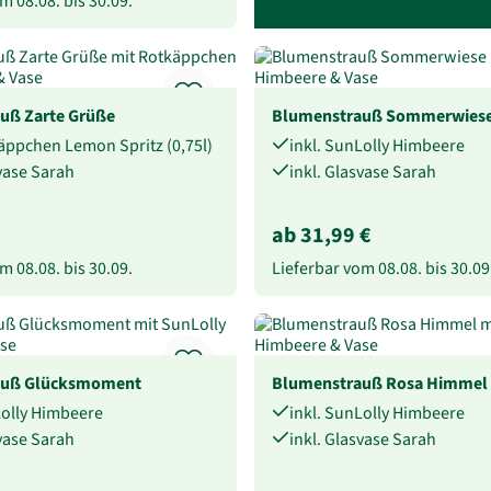
vom
08.08.
bis
30.09.
uß Zarte Grüße
Blumenstrauß Sommerwies
käppchen Lemon Spritz (0,75l)
inkl. SunLolly Himbeere
svase Sarah
inkl. Glasvase Sarah
ab 31,99 €
vom
08.08.
bis
30.09.
Lieferbar vom
08.08.
bis
30.09
auß Glücksmoment
Blumenstrauß Rosa Himmel
Lolly Himbeere
inkl. SunLolly Himbeere
svase Sarah
inkl. Glasvase Sarah