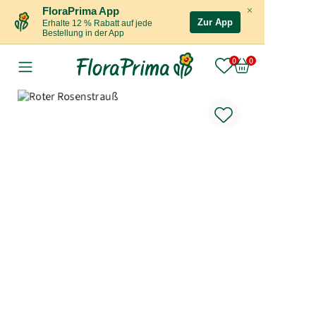
×
FloraPrima App
Zur App
Erhalte 12 % Rabatt auf jede
Bestellung in der App