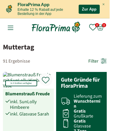
×
FloraPrima App
Zur App
Erhalte 12 % Rabatt auf jede
Bestellung in der App
Muttertag
91 Ergebnisse
Filter
Gute Gründe für
In 3 Größen verfügbar
FloraPrima
Blumenstrauß Freude
Lieferung zum
Wunschtermi
inkl. SunLolly
n
Himbeere
Gratis
inkl. Glasvase Sarah
Grußkarte
Gratis
Glasvase
7-Tage-