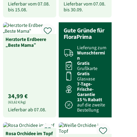
Lieferbar vom
07.08.
Lieferbar vom
07.08.
bis
15.08.
bis
30.09.
Gute Gründe für
FloraPrima
Herztorte Erdbeere
„Beste Mama“
Lieferung zum
Wunschtermi
n
Gratis
Grußkarte
Gratis
Glasvase
7-Tage-
Frische-
Garantie
34,99 €
15 % Rabatt
(63,62 €/kg)
auf die zweite
Lieferbar ab
07.08.
Bestellung
Rosa Orchidee im Topf