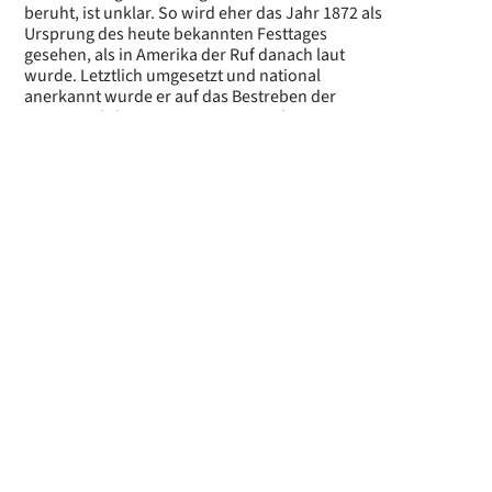
beruht, ist unklar. So wird eher das Jahr 1872 als
Ursprung des heute bekannten Festtages
gesehen, als in Amerika der Ruf danach laut
wurde. Letztlich umgesetzt und national
anerkannt wurde er auf das Bestreben der
Frauenrechtlerin Anna Jarvis im Jahr 1914. In
vielen Ländern der Welt gehört der Muttertag
seither zu einem wichtigen Festtag. Die Tradition,
der Mutter an diesem Tag Blumen zu schenken,
besteht schon lange.
Muttertagsblumen: So gelingt die
richtige Wahl
Die "richtigen" Blumen zum Muttertag gibt es
nicht. Erstens zählt schon die Geste, zweitens ist
erlaubt, was gefällt. In erster Linie kommen die
Lieblingsblumen oder Blumen in der
Lieblingsfarbe in Frage für den Blumenstrauß
zum Muttertag. Alternativ gibt es echte
Bestseller
unter den Muttertagsblumen
:
Rosen
:
Sie sind das Symbol der Liebe in Rot, Rosa oder