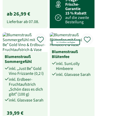
Frische-
Garantie
ab 26,99 €
15 % Rabatt
auf die zweite
Lieferbar ab
07.08.
Bestellung
In 3 Größen verfügbar
Blumenstrauß
Blumenstrauß
Blütenfee
Sommergefühl
inkl. SunLolly
inkl. „Just Be“ Gold
Himbeere
Vino Frizzante (0,2 l)
inkl. Glasvase Sarah
inkl. Erdbeer-
Fruchtaufstrich
„Schön dass es dich
gibt“ (100 g)
inkl. Glasvase Sarah
39,99 €