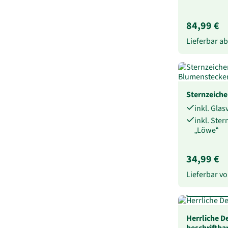
84,99 €
Lieferbar a
Sternzeich
inkl. Gla
inkl. Ste
„Löwe“
34,99 €
Lieferbar 
Beschriftbar
Herrliche D
beschriftba