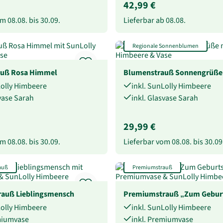
42,99 €
vom
08.08.
bis
30.09.
Lieferbar ab
08.08.
Regionale Sonnenblumen
auß Rosa Himmel
Blumenstrauß Sonnengrüße
Lolly Himbeere
inkl. SunLolly Himbeere
svase Sarah
inkl. Glasvase Sarah
29,99 €
vom
08.08.
bis
30.09.
Lieferbar vom
08.08.
bis
30.09
auß
Premiumstrauß
auß Lieblingsmensch
Premiumstrauß „Zum Gebur
Lolly Himbeere
inkl. SunLolly Himbeere
miumvase
inkl. Premiumvase