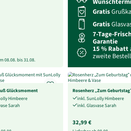
Wunschterm
Gratis
Grußka
Gratis
Glasva
7-Tage-Frisc
Garantie
15 % Rabatt
zweite Bestel
vom
08.08.
bis
31.08.
auß Glücksmoment
Rosenherz „Zum Geburtstag
Lolly Himbeere
inkl. SunLolly Himbeere
svase Sarah
inkl. Glasvase Sarah
32,99 €