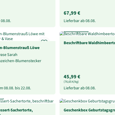
67,99 €
b
08.08.
Lieferbar ab
08.08.
Beschriftbar
Beschriftbare Waldhimbeert
en-Blumenstrauß Löwe
svase Sarah
rnzeichen-Blumenstecker
45,99 €
(76,65 €/kg)
vom
08.08.
bis
22.08.
Lieferbar ab
08.08.
essert-Sachertorte,
Geschenkbox Geburtstagsgr
r