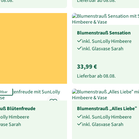
b
08.08.
Lieferbar ab
08.08.
Blumenstrauß Sensation
inkl. SunLolly Himbeere
inkl. Glasvase Sarah
33,99 €
Lieferbar ab
08.08.
ltbar
uß Blütenfreude
Blumenstrauß „Alles Liebe“
Lolly Himbeere
inkl. SunLolly Himbeere
svase Sarah
inkl. Glasvase Sarah