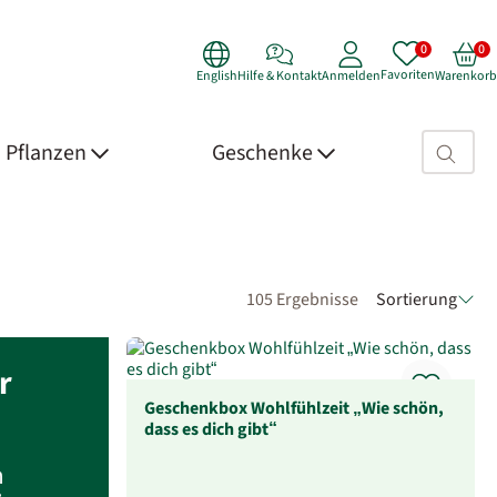
Favoriten
English
Hilfe & Kontakt
Anmelden
Warenkorb
Suchfeld>
Pflanzen
Geschenke
105 Ergebnisse
Sortierung
r
Geschenkbox Wohlfühlzeit „Wie schön,
dass es dich gibt“
m