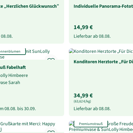
te „Herzlichen Glückwunsch“
Individuelle Panorama-Foto
14,99 €
b
08.08.
Lieferbar ab
08.08.
Sonnenblumen
Konditoren Herztorte „Für D
uß Fabelhaft
Lolly Himbeere
svase Sarah
34,99 €
(63,62 €/kg)
vom
08.08.
bis
30.09.
Lieferbar ab
08.08.
Premiumstrauß