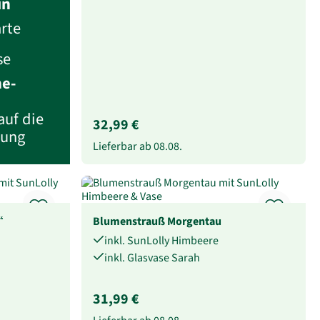
in
rte
se
he-
auf die
32,99 €
lung
Lieferbar ab
08.08.
“
Blumenstrauß Morgentau
inkl. SunLolly Himbeere
inkl. Glasvase Sarah
31,99 €