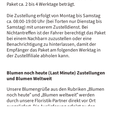
Paket ca. 2 bis 4 Werktage beträgt.
Die Zustellung erfolgt von Montag bis Samstag
ca. 08:00-19:00 Uhr (bei Torten nur Dienstag bis
Samstag) mit unserem Zustelldienst. Bei
Nichtantreffen ist der Fahrer berechtigt das Paket
bei einem Nachbarn zuzustellen oder eine
Benachrichtigung zu hinterlassen, damit der
Empfänger das Paket am folgenden Werktag in
der Zustellfiliale abholen kann.
B
lumen noch heute (Last Minute) Zustellungen
und Blumen Weltweit
Unsere Blumengrüße aus den Rubriken „Blumen
noch heute“ und „Blumen weltweit“ werden
durch unsere Floristik-Partner direkt vor Ort
ausgeliefert. Die Auslieferung erfolgt zu den
üblichen Ladenöffnungszeiten. Eine Auslieferung
an Sonn- und Feiertagen ist grundsätzlich nicht
möglich. Gleichwohl versuchen wir, auch dies für
Dich möglich zu machen und bitten Dich, uns ggf.
hierzu direkt telefonisch unter 05303-990980