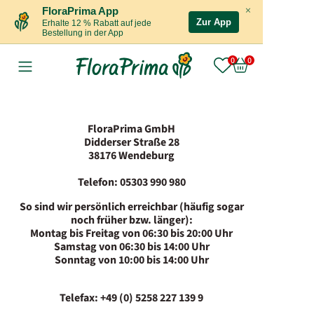
×
FloraPrima App
Zur App
Erhalte 12 % Rabatt auf jede
Bestellung in der App
FloraPrima GmbH
Didderser Straße 28
38176 Wendeburg
Telefon: 05303 990 980
So sind wir persönlich erreichbar (häufig sogar
noch früher bzw. länger):
Montag bis Freitag von 06:30 bis 20:00 Uhr
Samstag von 06:30 bis 14:00 Uhr
Sonntag von 10:00 bis 14:00 Uhr
Telefax: +49 (0) 5258 227 139 9