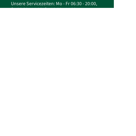
Unsere Servicezeiten: Mo - Fr 06:30 - 20:00,
Sa 06:30 - 14:00, So 10:00 - 14:00
Preise inkl. MwSt., zzgl. Versand
© 2026 FloraPrima GmbH - Die schönsten
Weihnachtsgeschenke: Blumen, Kränze & mehr
von FloraPrima