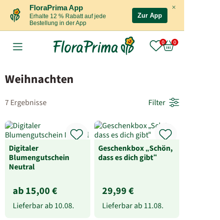
×
FloraPrima App
Zur App
Erhalte 12 % Rabatt auf jede
Bestellung in der App
Weihnachten
7 Ergebnisse
Filter
Digitaler
Geschenkbox „Schön,
Blumengutschein
dass es dich gibt“
Neutral
ab 15,00 €
29,99 €
Lieferbar ab
10.08.
Lieferbar ab
11.08.