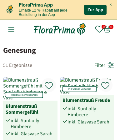
×
FloraPrima App
Zur App
Erhalte 12 % Rabatt auf jede
Bestellung in der App
Genesung
51 Ergebnisse
Filter
In 3 Größen verfügbar
Regionale Sonnenblumen
Blumenstrauß Freude
Blumenstrauß
inkl. SunLolly
Sommergefühl
Himbeere
inkl. SunLolly
inkl. Glasvase Sarah
Himbeere
inkl. Glasvase Sarah