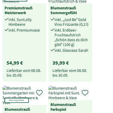
Premiumstrauß
Blumenstrauß
Meisterwerk
Sommergefühl
inkl. SunLolly
inkl. „Just Be“ Gold
Himbeere
Vino Frizzante (0,2 l)
inkl. Premiumvase
inkl. Erdbeer-
Fruchtaufstrich
„Schön dass es dich
gibt“ (100 g)
inkl. Glasvase Sarah
54,99 €
39,99 €
Lieferbar vom
08.08.
Lieferbar vom
08.08.
bis
30.09.
bis
30.09.
Extra lang haltbar
Blumenstrauß
Blumenstrauß
Farbspiel