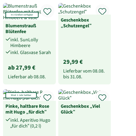
In 3 Größen verfügbar
Geschenkbox
Blumenstrauß
„Schutzengel“
Blütenfee
inkl. SunLolly
Himbeere
inkl. Glasvase Sarah
29,99 €
ab 27,99 €
Lieferbar vom
08.08.
Lieferbar ab
08.08.
bis
31.08.
Mind. 1 Jahr haltbar
Pinke, haltbare Rose
Geschenkbox „Viel
mit Hugo „für dich“
Glück“
inkl. Aperitivo Hugo
„für dich“ (0,2 l)