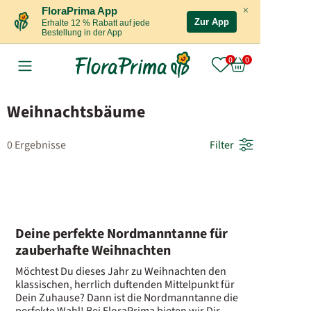
×
FloraPrima App
Zur App
Erhalte 12 % Rabatt auf jede
Bestellung in der App
Weihnachtsbäume
0 Ergebnisse
Filter
Deine perfekte Nordmanntanne für
zauberhafte Weihnachten
Möchtest Du dieses Jahr zu Weihnachten den
klassischen, herrlich duftenden Mittelpunkt für
Dein Zuhause? Dann ist die Nordmanntanne die
perfekte Wahl! Bei FloraPrima bieten wir Dir