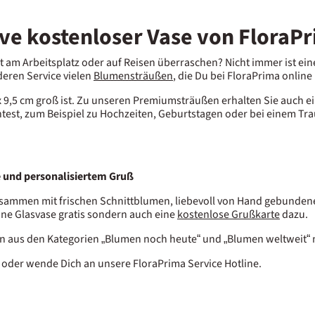
ve kostenloser Vase von FloraP
 am Arbeitsplatz oder auf Reisen überraschen? Nicht immer ist e
eren Service vielen
Blumensträußen
, die Du bei FloraPrima online
 x 9,5 cm groß ist. Zu unseren Premiumsträußen erhalten Sie auch e
t, zum Beispiel zu Hochzeiten, Geburtstagen oder bei einem Traue
e und personalisiertem Gruß
ammen mit frischen Schnittblumen, liebevoll von Hand gebundene
eine Glasvase gratis sondern auch eine
kostenlose Grußkarte
dazu.
ungen aus den Kategorien „Blumen noch heute“ und „Blumen weltweit“ 
 oder wende Dich an unsere FloraPrima Service Hotline.