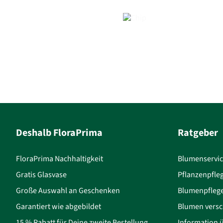
Deshalb FloraPrima
Ratgeber
FloraPrima Nachhaltigkeit
Blumenservi
Gratis Glasvase
Pflanzenpfle
Große Auswahl an Geschenken
Blumenpfleg
Garantiert wie abgebildet
Blumen versc
15 % Rabatt für Deine zweite Bestellung
Information 