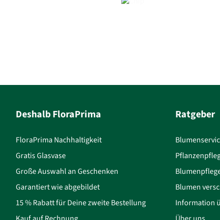
Deshalb FloraPrima
Ratgeber
FloraPrima Nachhaltigkeit
Blumenservi
Gratis Glasvase
Pflanzenpfle
Große Auswahl an Geschenken
Blumenpfleg
Garantiert wie abgebildet
Blumen versc
15 % Rabatt für Deine zweite Bestellung
Information 
Kauf auf Rechnung
Über uns