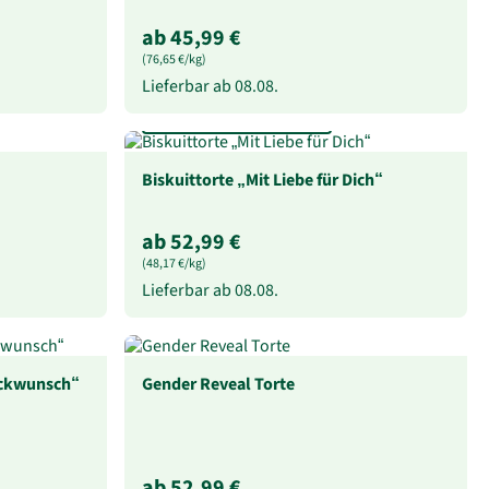
ab 45,99 €
(76,65 €/kg)
Lieferbar ab
08.08.
In 3 Geschmacksrichtungen
Biskuittorte „Mit Liebe für Dich“
ab 52,99 €
(48,17 €/kg)
Lieferbar ab
08.08.
ückwunsch“
Gender Reveal Torte
ab 52,99 €