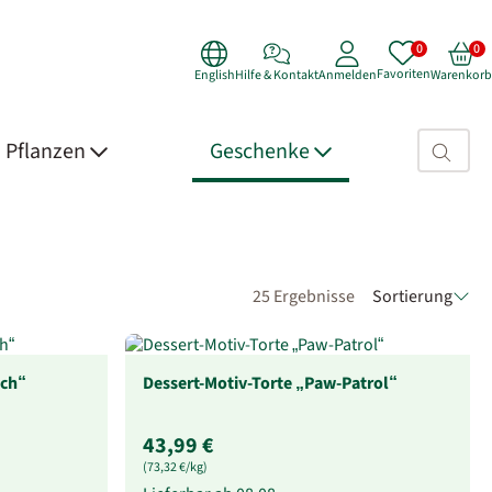
Favoriten
English
Hilfe & Kontakt
Anmelden
Warenkorb
Suchfeld>
Pflanzen
Geschenke
25 Ergebnisse
Sortierung
ich“
Dessert-Motiv-Torte „Paw-Patrol“
43,99 €
(73,32 €/kg)