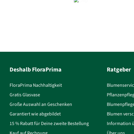
Deshalb FloraPrima
Ratgeber
FloraPrima Nachhaltigkeit
Blumenservi
Gratis Glasvase
Pflanzenpfle
Große Auswahl an Geschenken
Blumenpfleg
Garantiert wie abgebildet
Blumen versc
15 % Rabatt für Deine zweite Bestellung
Information 
Kauf auf Rechnung
Über uns