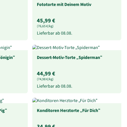
Fototorte mit Deinem Motiv
45,99 €
(76,65 €/kg)
Lieferbar ab
08.08.
königin“
Dessert-Motiv-Torte „Spiderman“
44,99 €
(74,98 €/kg)
Lieferbar ab
08.08.
Pig“
Konditoren Herztorte „Für Dich“
34,99 €