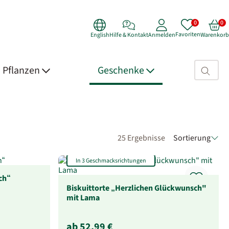
Favoriten
English
Hilfe & Kontakt
Anmelden
Warenkorb
Suchfeld>
Pflanzen
Geschenke
25 Ergebnisse
Sortierung
In 3 Geschmacksrichtungen
ich“
Biskuittorte „Herzlichen Glückwunsch"
mit Lama
ab 52,99 €