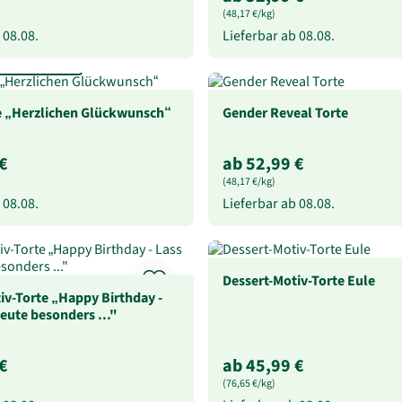
(48,17 €/kg)
b
08.08.
Lieferbar ab
08.08.
acksrichtungen
e „Herzlichen Glückwunsch“
Gender Reveal Torte
€
ab 52,99 €
(48,17 €/kg)
b
08.08.
Lieferbar ab
08.08.
Dessert-Motiv-Torte Eule
iv-Torte „Happy Birthday -
heute besonders ..."
€
ab 45,99 €
(76,65 €/kg)