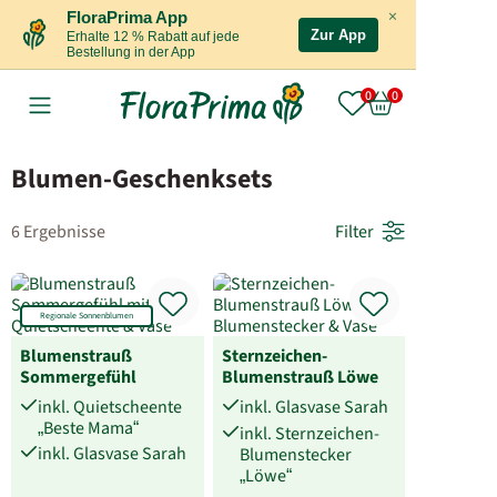
×
FloraPrima App
Zur App
Erhalte 12 % Rabatt auf jede
Bestellung in der App
Blumen-Geschenksets
6 Ergebnisse
Filter
Regionale Sonnenblumen
Blumenstrauß
Sternzeichen-
Sommergefühl
Blumenstrauß Löwe
inkl. Quietscheente
inkl. Glasvase Sarah
„Beste Mama“
inkl. Sternzeichen-
inkl. Glasvase Sarah
Blumenstecker
„Löwe“