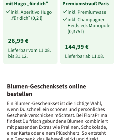
mit Hugo „für dich“
Premiumstrauß Paris
inkl. Aperitivo Hugo
inkl. Premiumvase
„für dich“ (0,2 l)
inkl. Champagner
Heidsieck Monopole
(0,375 l)
26,99 €
144,99 €
Lieferbar vom
11.08.
bis
31.12.
Lieferbar ab
11.08.
Blumen-Geschenksets online
bestellen
Ein Blumen-Geschenkset ist die richtige Wahl,
wenn Du schnell ein schönes und persönliches
Geschenk verschicken möchtest. Bei FloraPrima
findest Du frisch gebundene Blumen kombiniert
mit passenden Extras wie Pralinen, Schokolade,
einer Karte oder einem Plüschherz. So entsteht
ein Geschenk, das liebevoll wirkt und direkt