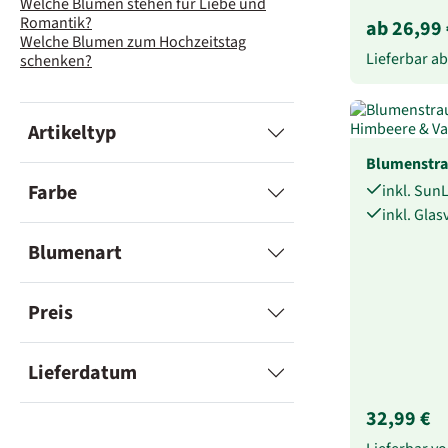
Welche Blumen stehen für Liebe und
Romantik?
ab 26,99 
Welche Blumen zum Hochzeitstag
Lieferbar a
schenken?
Artikeltyp
Blumenstr
Farbe
inkl. Sun
inkl. Gla
Blumenart
Preis
Lieferdatum
32,99 €