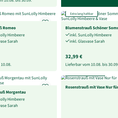
vom
10.08.
bis
30.09.
Extra lang haltbar
uß Romeo
Blumenstrauß Schöner Som
Lolly Himbeere
inkl. SunLolly Himbeere
svase Sarah
inkl. Glasvase Sarah
32,99 €
b
10.08.
Lieferbar vom
10.08.
bis
30.09
Rosen-Anzahl wählbar
Rosenstrauß mit Vase Nur für
uß Morgentau
Lolly Himbeere
svase Sarah