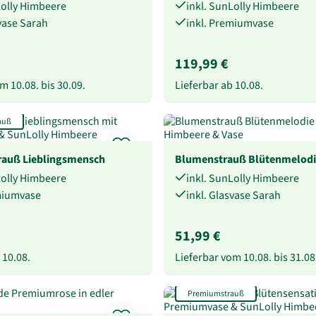
Lolly Himbeere
inkl. SunLolly Himbeere
svase Sarah
inkl. Premiumvase
119,99 €
vom
10.08.
bis
30.09.
Lieferbar ab
10.08.
auß
auß Lieblingsmensch
Blumenstrauß Blütenmelodi
Lolly Himbeere
inkl. SunLolly Himbeere
miumvase
inkl. Glasvase Sarah
51,99 €
b
10.08.
Lieferbar vom
10.08.
bis
31.08
Premiumstrauß