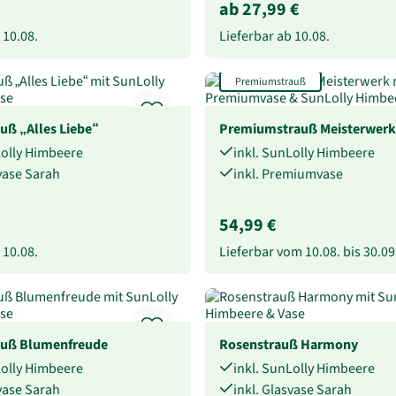
ab 27,99 €
b
10.08.
Lieferbar ab
10.08.
Premiumstrauß
uß „Alles Liebe“
Premiumstrauß Meisterwerk
Lolly Himbeere
inkl. SunLolly Himbeere
svase Sarah
inkl. Premiumvase
54,99 €
b
10.08.
Lieferbar vom
10.08.
bis
30.09
uß Blumenfreude
Rosenstrauß Harmony
Lolly Himbeere
inkl. SunLolly Himbeere
svase Sarah
inkl. Glasvase Sarah