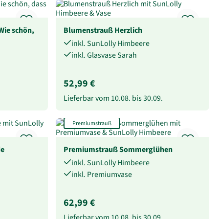
Wie schön,
Blumenstrauß Herzlich
inkl. SunLolly Himbeere
inkl. Glasvase Sarah
52,99 €
Lieferbar vom
10.08.
bis
30.09.
Premiumstrauß
de
Premiumstrauß Sommerglühen
inkl. SunLolly Himbeere
inkl. Premiumvase
62,99 €
.
Lieferbar vom
10.08.
bis
30.09.