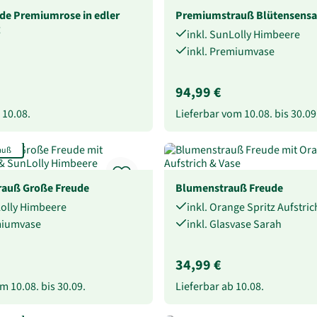
ade Premiumrose in edler
Premiumstrauß Blütensensa
g
inkl. SunLolly Himbeere
inkl. Premiumvase
94,99 €
b
10.08.
Lieferbar vom
10.08.
bis
30.09
auß
auß Große Freude
Blumenstrauß Freude
Lolly Himbeere
inkl. Orange Spritz Aufstric
miumvase
inkl. Glasvase Sarah
34,99 €
vom
10.08.
bis
30.09.
Lieferbar ab
10.08.