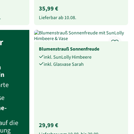
35,99 €
.
Lieferbar ab
10.08.
r
Blumenstrauß Sonnenfreude
inkl. SunLolly Himbeere
inkl. Glasvase Sarah
m
in
rte
se
he-
auf die
29,99 €
lung