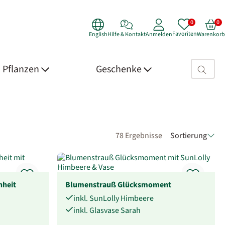
Favoriten
English
Hilfe & Kontakt
Anmelden
Warenkorb
Suchfeld>
Pflanzen
Geschenke
78 Ergebnisse
Sortierung
heit
Blumenstrauß Glücksmoment
inkl. SunLolly Himbeere
inkl. Glasvase Sarah