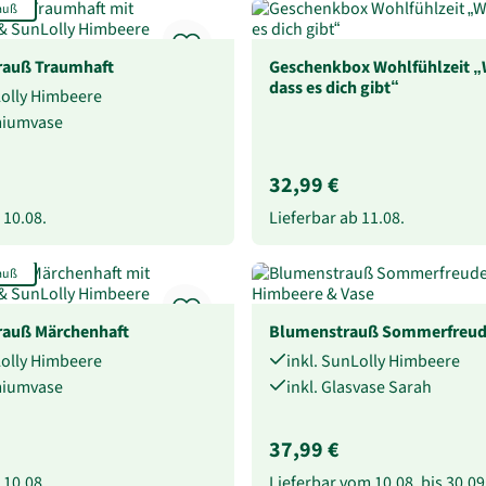
auß
auß Traumhaft
Geschenkbox Wohlfühlzeit „
dass es dich gibt“
Lolly Himbeere
miumvase
32,99 €
b
10.08.
Lieferbar ab
11.08.
auß
auß Märchenhaft
Blumenstrauß Sommerfreu
Lolly Himbeere
inkl. SunLolly Himbeere
miumvase
inkl. Glasvase Sarah
37,99 €
b
10.08.
Lieferbar vom
10.08.
bis
30.09