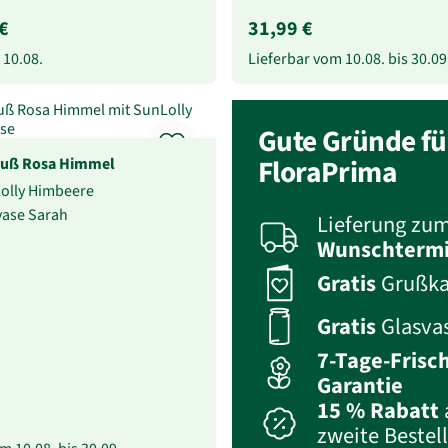
€
31,99 €
b
10.08.
Lieferbar vom
10.08.
bis
30.09
Gute Gründe fü
auß Rosa Himmel
FloraPrima
Lolly Himbeere
svase Sarah
Lieferung zu
Wunschterm
Gratis
Grußka
Gratis
Glasva
7-Tage-Frisc
Garantie
15 % Rabatt
zweite Bestel