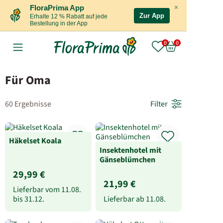
×
FloraPrima App
Zur App
Erhalte 12 % Rabatt auf jede
Bestellung in der App
Für Oma
60 Ergebnisse
Filter
Häkelset Koala
Insektenhotel mit
Gänseblümchen
29,99 €
21,99 €
Lieferbar vom
11.08.
bis
31.12.
Lieferbar ab
11.08.