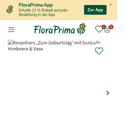
×
FloraPrima App
Zur App
Erhalte 12 % Rabatt auf jede
Bestellung in der App