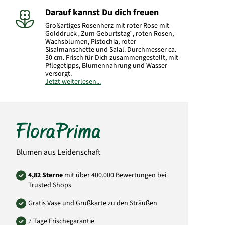
Darauf kannst Du dich freuen
Großartiges Rosenherz mit roter Rose mit
Golddruck „Zum Geburtstag“, roten Rosen,
Wachsblumen, Pistochia, roter
Sisalmanschette und Salal. Durchmesser ca.
30 cm. Frisch für Dich zusammengestellt, mit
Pflegetipps, Blumennahrung und Wasser
versorgt.
Jetzt weiterlesen...
Hersteller:
FloraPrima GmbH
Didderser Str. 28
38176 Wendeburg
info@floraprima.de
Art.-Nr.: 2953
Blumen aus Leidenschaft
4,82 Sterne
mit über 400.000 Bewertungen bei
Trusted Shops
Gratis Vase und Grußkarte zu den Sträußen
7 Tage Frischegarantie