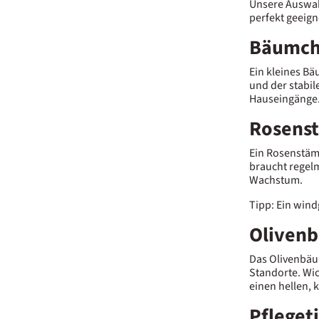
Unsere Auswah
perfekt geeign
Bäumche
Ein kleines Bä
und der stabil
Hauseingänge
Rosenst
Ein Rosenstäm
braucht regel
Wachstum.
Tipp: Ein win
Olivenb
Das Olivenbäum
Standorte. Wic
einen hellen, 
Pfleget