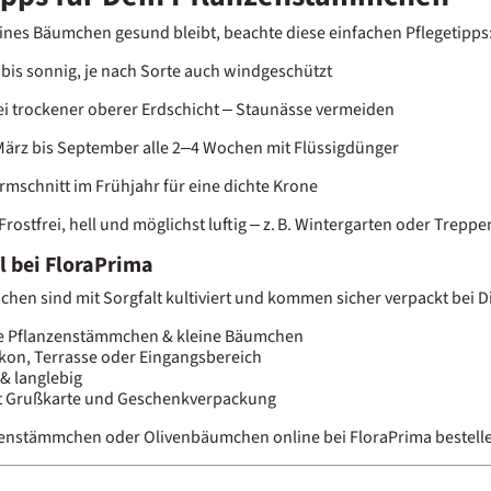
ines Bäumchen gesund bleibt, beachte diese einfachen Pflegetipps
 bis sonnig, je nach Sorte auch windgeschützt
i trockener oberer Erdschicht – Staunässe vermeiden
ärz bis September alle 2–4 Wochen mit Flüssigdünger
mschnitt im Frühjahr für eine dichte Krone
Frostfrei, hell und möglichst luftig – z. B. Wintergarten oder Trepp
l bei FloraPrima
en sind mit Sorgfalt kultiviert und kommen sicher verpackt bei Dir
e Pflanzenstämmchen & kleine Bäumchen
lkon, Terrasse oder Eingangsbereich
 & langlebig
t Grußkarte und Geschenkverpackung
senstämmchen oder Olivenbäumchen online bei FloraPrima bestell