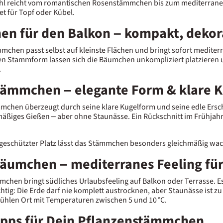
l reicht vom romantischen Rosenstämmchen bis zum mediterrane
et für Topf oder Kübel.
n für den Balkon – kompakt, dekora
umchen passt selbst auf kleinste Flächen und bringt sofort mediter
en Stammform lassen sich die Bäumchen unkompliziert platzieren u
.
ämmchen – elegante Form & klare 
mchen überzeugt durch seine klare Kugelform und seine edle Ersch
mäßiges Gießen – aber ohne Staunässe. Ein Rückschnitt im Frühjah
dgeschützter Platz lässt das Stämmchen besonders gleichmäßig wa
äumchen – mediterranes Feeling fü
chen bringt südliches Urlaubsfeeling auf Balkon oder Terrasse. Es 
htig: Die Erde darf nie komplett austrocknen, aber Staunässe ist 
kühlen Ort mit Temperaturen zwischen 5 und 10 °C.
ipps für Dein Pflanzenstämmchen