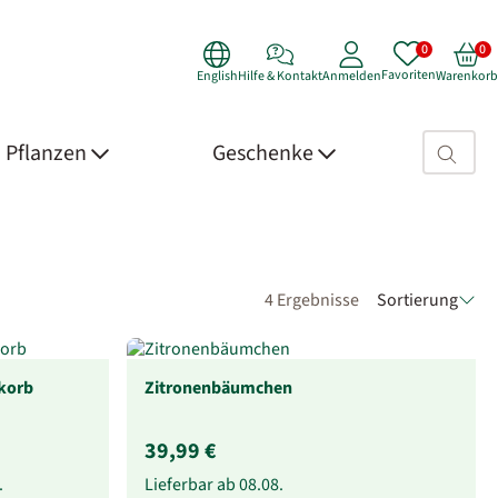
Favoriten
English
Hilfe & Kontakt
Anmelden
Warenkorb
Suchfeld>
Pflanzen
Geschenke
4 Ergebnisse
Sortierung
korb
Zitronenbäumchen
39,99 €
.
Lieferbar ab
08.08.