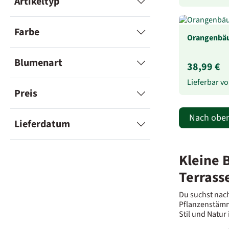
Artikeltyp
Farbe
Orangenbä
Blumenart
38,99 €
Lieferbar 
Preis
Nach obe
Lieferdatum
Kleine 
Terrass
Du suchst nach
Pflanzenstämm
Stil und Natur 