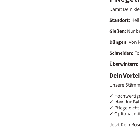
Damit Dein kle
Standort:
Hell
Gießen:
Nur be
Düngen:
Von M
Schneiden:
For
Überwintern:
Dein Vortei
Unsere Stämmch
✓ Hochwertig
✓ Ideal für Ba
✓ Pflegeleicht
✓ Optional mi
Jetzt Dein Ro