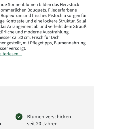
ende Sonnenblumen bilden das Herzstück
sommerlichen Bouquets. Fliederfarbene
, Bupleurum und frisches Pistochia sorgen für
ge Kontraste und eine lockere Struktur. Salal
das Arrangement ab und verleiht dem Strauß
türliche und moderne Ausstrahlung.
sser ca. 30 cm. Frisch für Dich
ngestellt, mit Pflegetipps, Blumennahrung
ser versorgt.
iterlesen...
ler:
rima GmbH
er Str. 28
Wendeburg
loraprima.de
: 2164
Blumen verschicken
n
seit 20 Jahren