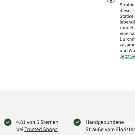
Strahl
dieses 
Statice
lebendi
rundet 
eine na
Durchme
zusamme
und Was
Jetzt we
Herstel
FloraP
Didders
38176 
info@f
Art.-Nr.
4.81 von 5 Sternen
Handgebundene
bei
Trusted Shops
Sträuße vom Floriste