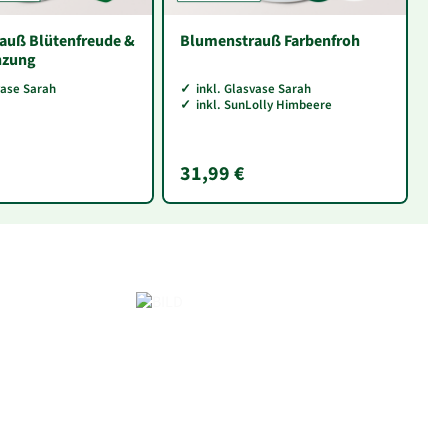
auß Blütenfreude &
Blumenstrauß Farbenfroh
O
nzung
vase Sarah
inkl. Glasvase Sarah
inkl. SunLolly Himbeere
31,99 €
2