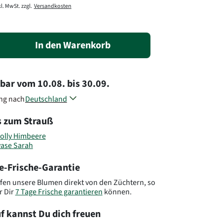
l. MwSt. zzgl.
Versandkosten
In den Warenkorb
rbar
vom
10.08.
bis
30.09.
ung nach
Deutschland
Österreich
s zum Strauß
Belgien
Dänemark
olly Himbeere
Frankreich
vase Sarah
Luxemburg
Niederlande
e-Frische-Garantie
Polen
Slowenien
fen unsere Blumen direkt von den Züchtern, so
r Dir
7 Tage Frische garantieren
können.
Tschechien
Andere Länder, andere Blumen..
f kannst Du dich freuen