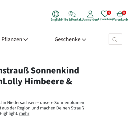
Favoriten
English
Hilfe & Kontakt
Anmelden
Warenkorb
Suchfeld>
Pflanzen
Geschenke
 Details
strauß Sonnenkind
nLolly Himbeere &
ld in Niedersachsen – unsere Sonnenblumen
 aus der Region und machen Deinen Strauß
ighlight.
mehr