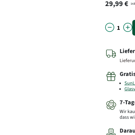
29,99 €
ink
Liefe
Liefer
Grati
SunL
Glas
7-Tag
Wir kau
dass wi
Darau