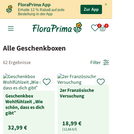
×
FloraPrima App
Zur App
Erhalte 12 % Rabatt auf jede
Bestellung in der App
Alle Geschenkboxen
62 Ergebnisse
Filter
2er Französische
Geschenkbox
Versuchung
Wohlfühlzeit „Wie
schön, dass es dich
gibt“
18,99 €
32,99 €
(12,66 €/l)