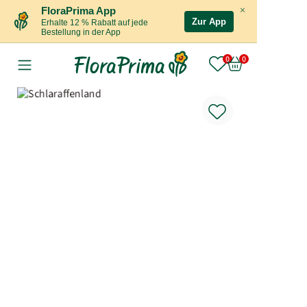
×
FloraPrima App
Zur App
Erhalte 12 % Rabatt auf jede
Bestellung in der App