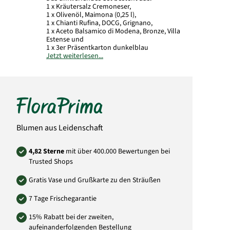
1 x Kräutersalz Cremoneser,
1 x Olivenöl, Maimona (0,25 l),
1 x Chianti Rufina, DOCG, Grignano,
1 x Aceto Balsamico di Modena, Bronze, Villa
Estense und
1 x 3er Präsentkarton dunkelblau
Jetzt weiterlesen...
vorhandener Alkoholgehalt
:
Chianti Rufina,
DOCG, Grignano 14 %
Weingut/Abfüller:
Grignano, 50065 Pontassieve (FI), Italien
Hinweis:
trocken
Blumen aus Leidenschaft
Wein enthält
Sulfite
.
Aus Gründen des Jugendschutzes verkaufen
4,82 Sterne
mit über 400.000 Bewertungen bei
und geben wir Alkohol ausschließlich an
Trusted Shops
Personen über 18 Jahren ab.
Art.-Nr.: 809531181
Gratis Vase und Grußkarte zu den Sträußen
7 Tage Frischegarantie
15% Rabatt bei der zweiten,
aufeinanderfolgenden Bestellung