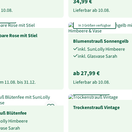
34,99 €
b
10.08.
Lieferbar ab
10.08.
 haltbar
In 3 Größen verfügbar
bare Rose mit Stiel
Blumenstrauß Sonnengelb
inkl. SunLolly Himbeere
inkl. Glasvase Sarah
ab 27,99 €
vom
11.08.
bis
31.12.
Lieferbar ab
10.08.
Extra lang haltbar
Trockenstrauß Vintage
uß Blütenfee
Lolly Himbeere
svase Sarah