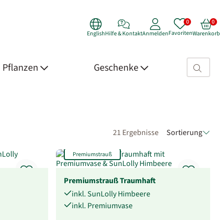
Favoriten
English
Hilfe & Kontakt
Anmelden
Warenkorb
Suchfeld>
Pflanzen
Geschenke
21 Ergebnisse
Sortierung
Premiumstrauß
Premiumstrauß Traumhaft
inkl. SunLolly Himbeere
inkl. Premiumvase