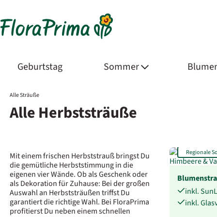
Geburtstag
Sommer
Blumen
Alle Sträuße
Alle Herbststräuße
Regionale 
Mit einem frischen Herbststrauß bringst Du
die gemütliche Herbststimmung in die
eigenen vier Wände. Ob als Geschenk oder
Blumenstr
als Dekoration für Zuhause: Bei der großen
inkl. Sun
Auswahl an Herbststräußen triffst Du
garantiert die richtige Wahl. Bei FloraPrima
inkl. Gla
profitierst Du neben einem schnellen