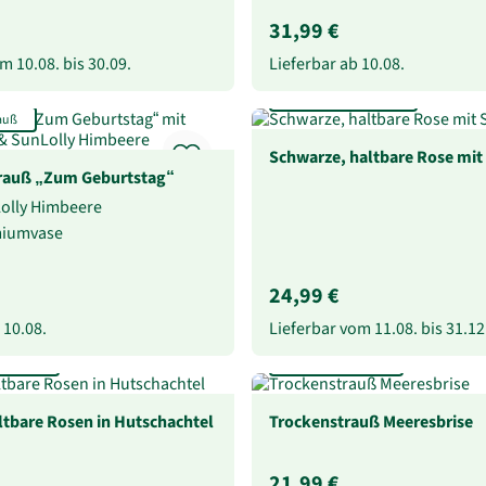
31,99 €
vom
10.08.
bis
30.09.
Lieferbar ab
10.08.
Mind. 1 Jahr haltbar
auß
Schwarze, haltbare Rose mit 
auß „Zum Geburtstag“
Lolly Himbeere
miumvase
24,99 €
b
10.08.
Lieferbar vom
11.08.
bis
31.12
 haltbar
Extra lang haltbar
ltbare Rosen in Hutschachtel
Trockenstrauß Meeresbrise
21,99 €