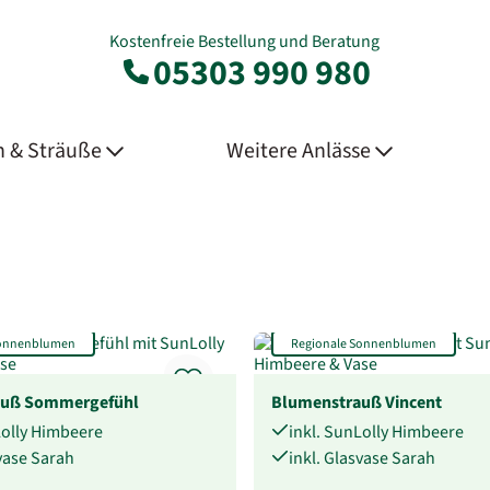
Kostenfreie Bestellung und Beratung
05303 990 980
 & Sträuße
Weitere Anlässe
Sonnenblumen
Regionale Sonnenblumen
auß Sommergefühl
Blumenstrauß Vincent
Lolly Himbeere
inkl. SunLolly Himbeere
svase Sarah
inkl. Glasvase Sarah