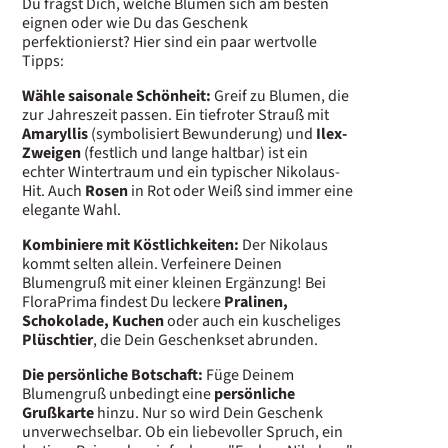
Du fragst Dich, welche Blumen sich am besten
eignen oder wie Du das Geschenk
perfektionierst? Hier sind ein paar wertvolle
Tipps:
Wähle saisonale Schönheit:
Greif zu Blumen, die
zur Jahreszeit passen. Ein tiefroter Strauß mit
Amaryllis
(symbolisiert Bewunderung) und
Ilex-
Zweigen
(festlich und lange haltbar) ist ein
echter Wintertraum und ein typischer Nikolaus-
Hit. Auch
Rosen
in Rot oder Weiß sind immer eine
elegante Wahl.
Kombiniere mit Köstlichkeiten:
Der Nikolaus
kommt selten allein. Verfeinere Deinen
Blumengruß mit einer kleinen Ergänzung! Bei
FloraPrima findest Du leckere
Pralinen,
Schokolade, Kuchen
oder auch ein kuscheliges
Plüschtier
, die Dein Geschenkset abrunden.
Die persönliche Botschaft:
Füge Deinem
Blumengruß unbedingt eine
persönliche
Grußkarte
hinzu. Nur so wird Dein Geschenk
unverwechselbar. Ob ein liebevoller Spruch, ein