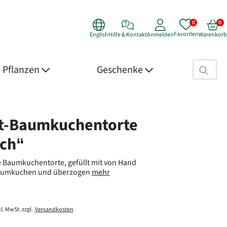
Favoriten
English
Hilfe & Kontakt
Anmelden
Warenkorb
Suchfeld>
Pflanzen
Geschenke
 Details
t-Baumkuchentorte
ich“
 Baumkuchentorte, gefüllt mit von Hand
umkuchen und überzogen
mehr
l. MwSt. zzgl.
Versandkosten