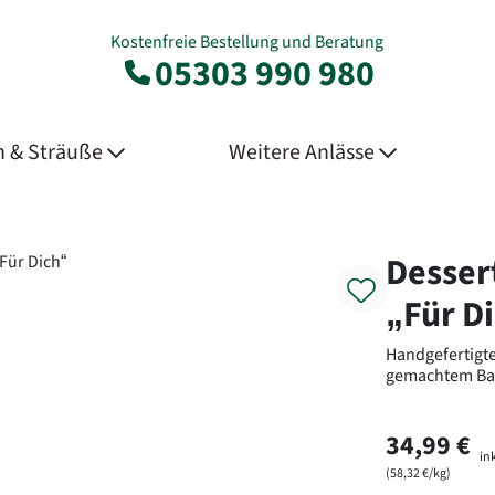
Kostenfreie Bestellung und Beratung
05303 990 980
 & Sträuße
Weitere Anlässe
Product
Desser
„Für D
Handgefertigte
gemachtem Ba
34,99 €
ink
(58,32 €/kg)