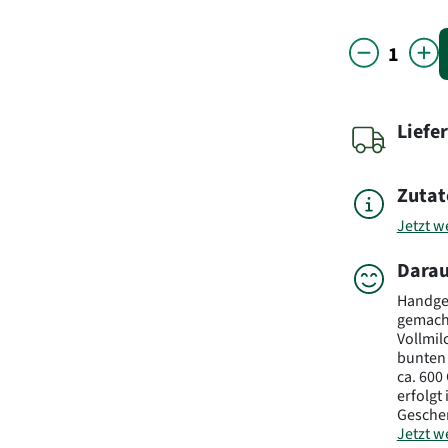
Liefe
Zutat
Jetzt we
Darau
Handgef
gemach
Vollmil
bunten 
ca. 600
erfolgt
Gesche
Jetzt we