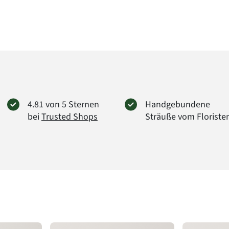
Art.-Nr.
4.81 von 5 Sternen
Handgebundene
bei
Trusted Shops
Sträuße vom Floriste