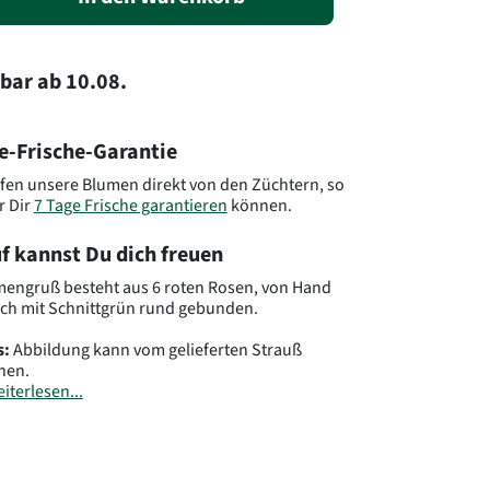
rbar
ab
10.08.
e-Frische-Garantie
fen unsere Blumen direkt von den Züchtern, so
r Dir
7 Tage Frische garantieren
können.
f kannst Du dich freuen
mengruß besteht aus 6 roten Rosen, von Hand
isch mit Schnittgrün rund gebunden.
s:
Abbildung kann vom gelieferten Strauß
hen.
iterlesen...
.: NZ001