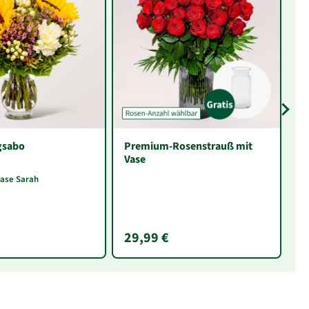
gsabo
Premium-Rosenstrauß mit
P
Vase
vase Sarah
29,99 €
5