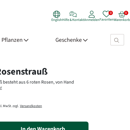
Favoriten
English
Hilfe & Kontakt
Anmelden
Warenkorb
Suchfeld>
Pflanzen
Geschenke
 Details
Rosenstrauß
 besteht aus 6 roten Rosen, von Hand
r
l. MwSt. zzgl.
Versandkosten
In den Warenkorb