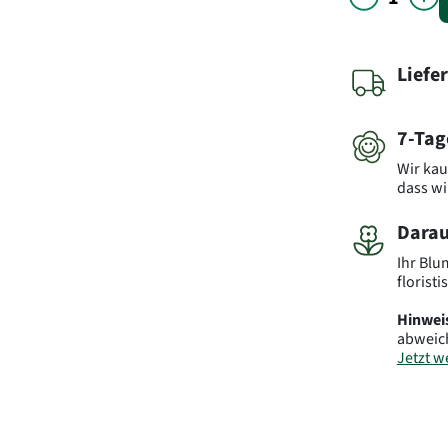
Liefe
7-Tag
Wir kau
dass wi
Darau
Ihr Blu
florist
Hinwei
abweic
Jetzt we
Art.-Nr