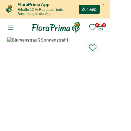
×
FloraPrima App
Zur App
Erhalte 12 % Rabatt auf jede
Bestellung in der App