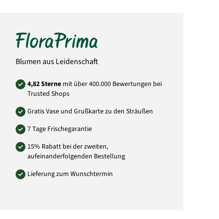
Bitte beachten Sie, dass der Blumenstrauß
von der Abbildung abweichen kann. Auch die
Menge der Blüten weicht von der Abbildung
ab. Das liegt daran, dass jeder örtliche Florist
individuell andere Einkaufsquellen durch
seine Großhändler nutzt und somit die
Mengen und Größen der Blüten abweichen
können. Sie können versichert sein, dass
Blumen aus Leidenschaft
immer dem Wert entsprechende Blumen in
Blütengröße und Anzahl der Blumen
verwendet wird.
4,82 Sterne
mit über 400.000 Bewertungen bei
Trusted Shops
Art.-Nr.: NL27
Gratis Vase und Grußkarte zu den Sträußen
7 Tage Frischegarantie
15% Rabatt bei der zweiten,
aufeinanderfolgenden Bestellung
Lieferung zum Wunschtermin