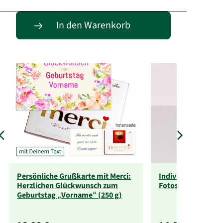
Passende Alternativen
In den Warenkorb
Persönliche Grußkarte mit Merci:
Individuelle Fotot
Herzlichen Glückwunsch zum
Fotos)
Geburtstag „Vorname“ (250 g)