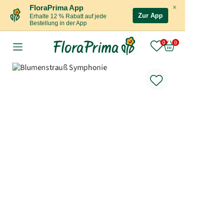
×
FloraPrima App
Zur App
Erhalte 12 % Rabatt auf jede
Bestellung in der App