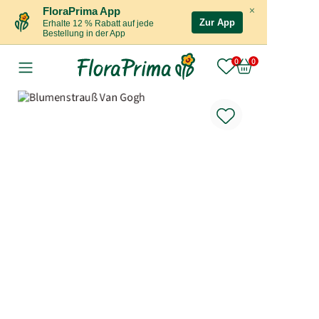
×
FloraPrima App
Zur App
Erhalte 12 % Rabatt auf jede
Bestellung in der App