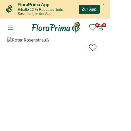
×
FloraPrima App
Zur App
Erhalte 12 % Rabatt auf jede
Bestellung in der App