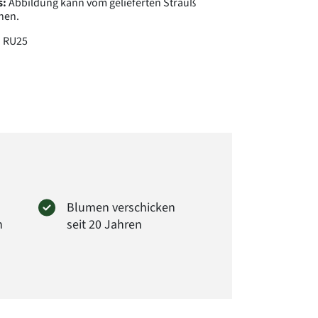
s:
Abbildung kann vom gelieferten Strauß
hen.
:
RU25
Blumen verschicken
n
seit 20 Jahren