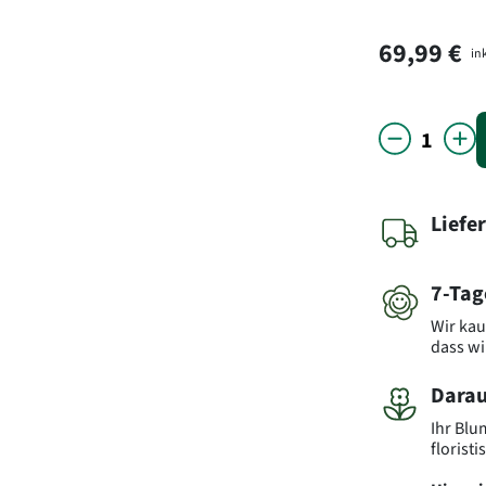
69,99 €
ink
Liefe
7-Tag
Wir kau
dass wi
Darau
Ihr Blu
florist