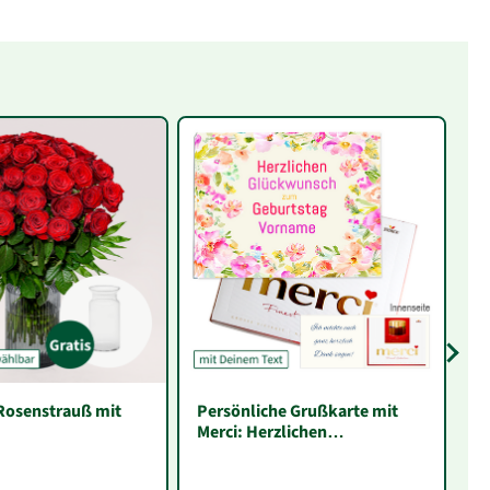
osenstrauß mit
Persönliche Grußkarte mit
P
Merci: Herzlichen
Me
Glückwunsch zum Geburtstag
G
„Vorname“ (250 g)
g