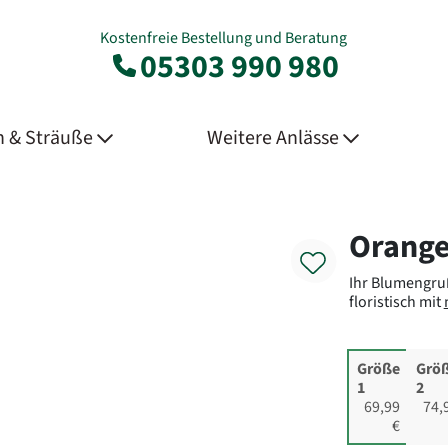
Kostenfreie Bestellung und Beratung
05303 990 980
 & Sträuße
Weitere Anlässe
Product
Orange
Ihr Blumengru
floristisch mit
Größe
Grö
1
2
69,99
74,
€