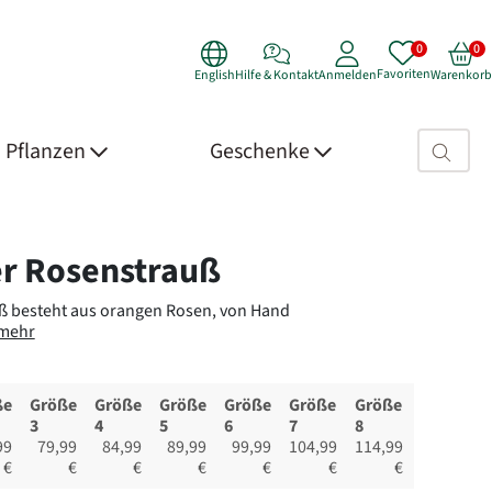
Favoriten
English
Hilfe & Kontakt
Anmelden
Warenkorb
Suchfeld>
Pflanzen
Geschenke
 Details
r Rosenstrauß
ß besteht aus orangen Rosen, von Hand
mehr
ße
Größe
Größe
Größe
Größe
Größe
Größe
3
4
5
6
7
8
99
79,99
84,99
89,99
99,99
104,99
114,99
€
€
€
€
€
€
€