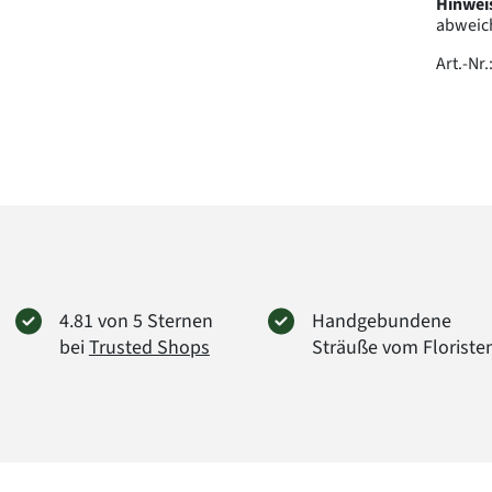
Hinwei
abweic
Art.-Nr.
4.81 von 5 Sternen
Handgebundene
bei
Trusted Shops
Sträuße vom Floriste