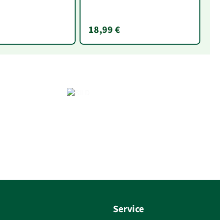
18,99 €
1
Service