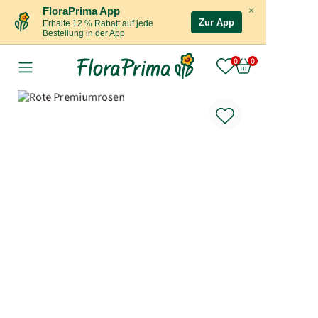
×
FloraPrima App
Zur App
Erhalte 12 % Rabatt auf jede
Bestellung in der App