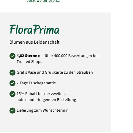
Jetzt weiterlesen...
Bitte beachten Sie, dass der Blumenstrauß
von der Abbildung abweichen kann. Auch die
Menge der Blüten weicht von der Abbildung
ab. Das liegt daran, dass jeder örtliche Florist
individuell andere Einkaufsquellen durch
seine Großhändler nutzt und somit die
Mengen und Größen der Blüten abweichen
können. Sie können versichert sein, dass
Blumen aus Leidenschaft
immer dem Wert entsprechende Blumen in
Blütengröße und Anzahl der Blumen
verwendet wird.
4,82 Sterne
mit über 400.000 Bewertungen bei
Trusted Shops
Art.-Nr.: SE21
Gratis Vase und Grußkarte zu den Sträußen
7 Tage Frischegarantie
15% Rabatt bei der zweiten,
aufeinanderfolgenden Bestellung
Lieferung zum Wunschtermin