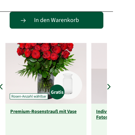
Passende Alternativen
In den Warenkorb
Premium-Rosenstrauß mit Vase
Individuelle Fotot
Fotos)