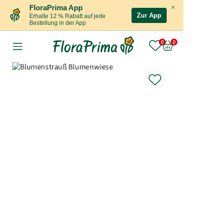
×
FloraPrima App
Zur App
Erhalte 12 % Rabatt auf jede
Bestellung in der App