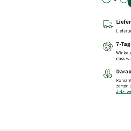
Liefe
Liefer
7-Tag
Wir kau
dass wi
Darau
Romant
zarten 
Jetzt we
Wichtig
Art.-Nr