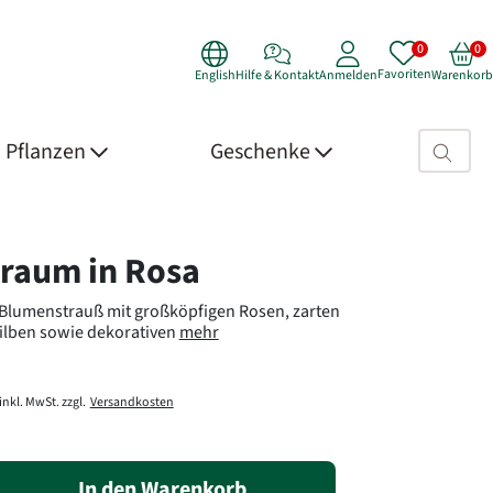
Favoriten
English
Hilfe & Kontakt
Anmelden
Warenkorb
Suchfeld>
Pflanzen
Geschenke
 Details
raum in Rosa
Blumenstrauß mit großköpfigen Rosen, zarten
tilben sowie dekorativen
mehr
inkl. MwSt. zzgl.
Versandkosten
In den Warenkorb