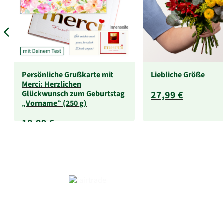
Persönliche Grußkarte mit
Liebliche Größe
Merci: Herzlichen
Glückwunsch zum Geburtstag
27,99 €
„Vorname“ (250 g)
18,99 €