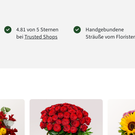
4.81 von 5 Sternen
Handgebundene
bei
Trusted Shops
Sträuße vom Floriste