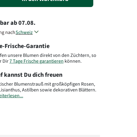
rbar
ab
07.08.
ung nach
Schweiz
Liechtenstein
e-Frische-Garantie
Andere Länder, andere Blumen..
fen unsere Blumen direkt von den Züchtern, so
r Dir
7 Tage Frische garantieren
können.
f kannst Du dich freuen
ischer Blumenstrauß mit großköpfigen Rosen,
Lisianthus, Astilben sowie dekorativen Blättern.
iterlesen...
:
Die Vase wird nicht mitgeliefert.
.: CH701