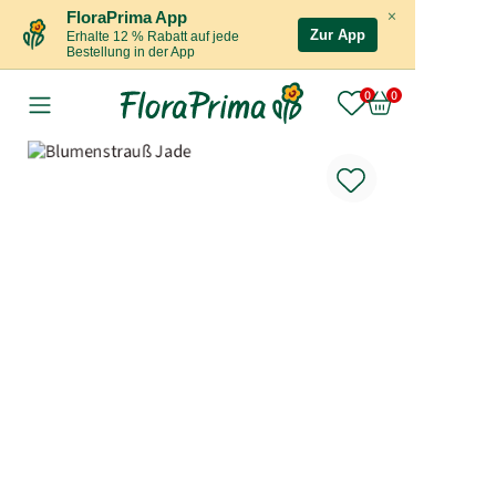
×
FloraPrima App
Zur App
Erhalte 12 % Rabatt auf jede
Bestellung in der App