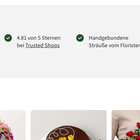
4.81 von 5 Sternen
Handgebundene
bei
Trusted Shops
Sträuße vom Floriste