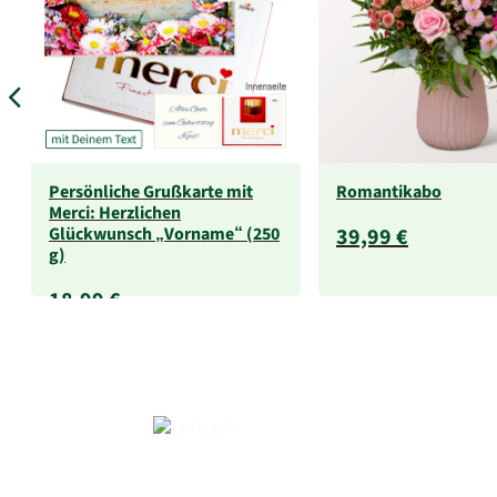
Persönliche Grußkarte mit
Romantikabo
Merci: Herzlichen
Glückwunsch „Vorname“ (250
39,99 €
g)
18,99 €