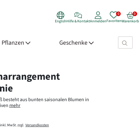
Favoriten
English
Hilfe & Kontakt
Anmelden
Warenkorb
Suchfeld>
Pflanzen
Geschenke
 Details
narrangement
nie
ß besteht aus bunten saisonalen Blumen in
iven
mehr
inkl. MwSt. zzgl.
Versandkosten