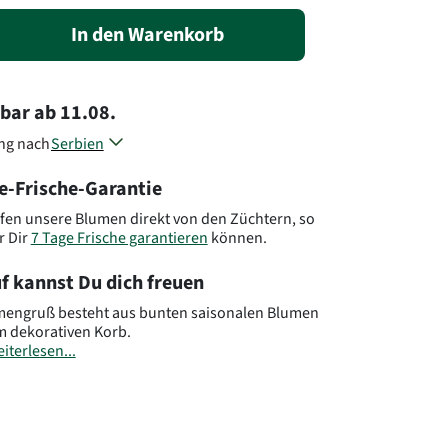
In den Warenkorb
rbar
ab
11.08.
ung nach
Serbien
Bosnien und Herzegowina
e-Frische-Garantie
Kosovo
Kroatien
fen unsere Blumen direkt von den Züchtern, so
Mazedonien
r Dir
7 Tage Frische garantieren
können.
Montenegro
Slowenien
f kannst Du dich freuen
Andere Länder, andere Blumen..
mengruß besteht aus bunten saisonalen Blumen
m dekorativen Korb.
iterlesen...
s:
Abbildung kann vom gelieferten Strauß
hen.
: YU23