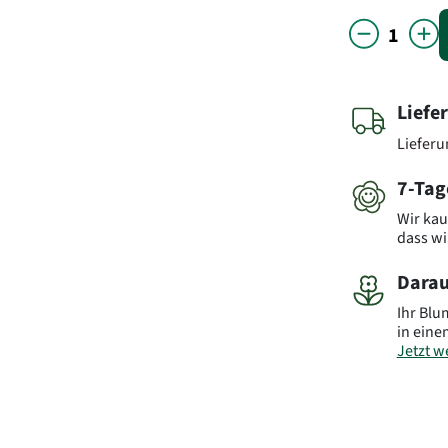
Liefe
Liefer
7-Tag
Wir kau
dass wi
Darau
Ihr Blu
in eine
Jetzt we
Hinwei
abweic
Art.-Nr.