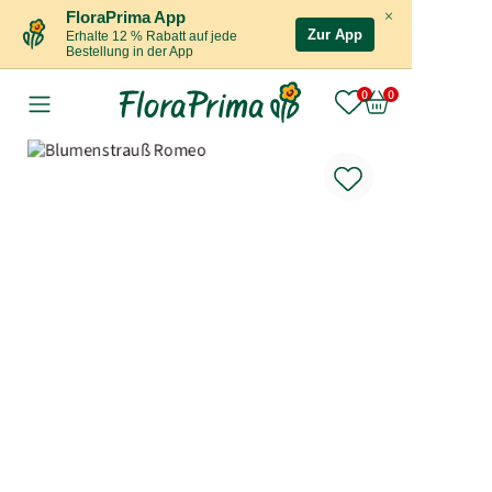
×
FloraPrima App
Zur App
Erhalte 12 % Rabatt auf jede
Bestellung in der App