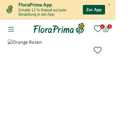
×
FloraPrima App
Zur App
Erhalte 12 % Rabatt auf jede
Bestellung in der App