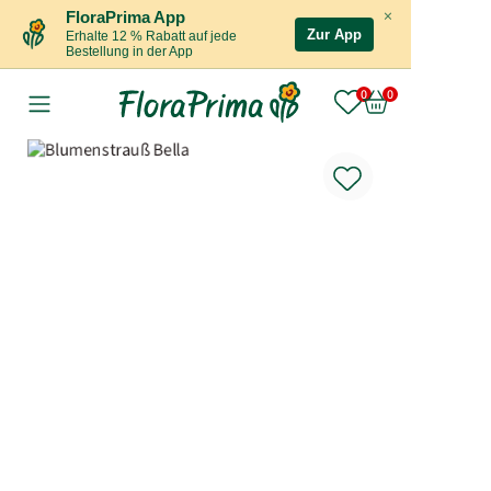
×
FloraPrima App
Zur App
Erhalte 12 % Rabatt auf jede
Bestellung in der App