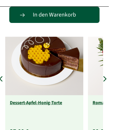
Passende Alternativen
In den Warenkorb
Dessert-Apfel-Honig-Torte
Romantikabo