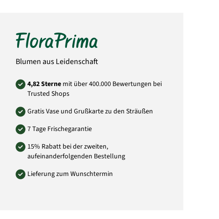
Bitte beachten Sie, dass der Blumenstrauß
von der Abbildung abweichen kann. Auch die
Menge der Blüten weicht von der Abbildung
ab. Das liegt daran, dass jeder örtliche Florist
individuell andere Einkaufsquellen durch
seine Großhändler nutzt und somit die
Mengen und Größen der Blüten abweichen
können. Sie können versichert sein, dass
Blumen aus Leidenschaft
immer dem Wert entsprechende Blumen in
Blütengröße und Anzahl der Blumen
verwendet wird.
4,82 Sterne
mit über 400.000 Bewertungen bei
Trusted Shops
Art.-Nr.: ZA31
Gratis Vase und Grußkarte zu den Sträußen
7 Tage Frischegarantie
15% Rabatt bei der zweiten,
aufeinanderfolgenden Bestellung
Lieferung zum Wunschtermin