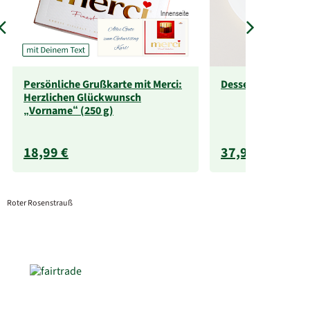
Persönliche Grußkarte mit Merci:
Dessert-Apfel-Hon
Herzlichen Glückwunsch
„Vorname“ (250 g)
18,99 €
37,99 €
Roter Rosenstrauß