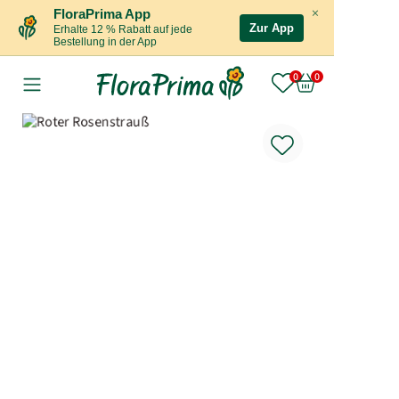
×
FloraPrima App
Zur App
Erhalte 12 % Rabatt auf jede
Bestellung in der App