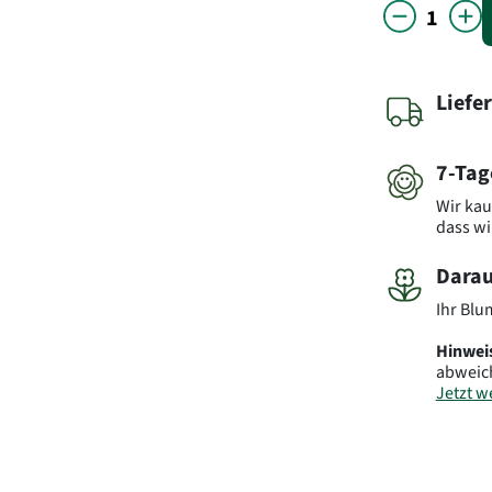
Liefe
7-Tag
Wir kau
dass wi
Darau
Ihr Blu
Hinwei
abweic
Jetzt we
Art.-Nr