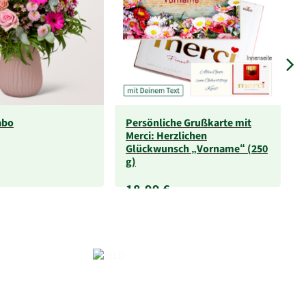
abo
Persönliche Grußkarte mit
Merci: Herzlichen
Glückwunsch „Vorname“ (250
g)
18,99 €