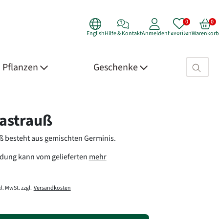
Favoriten
English
Hilfe & Kontakt
Anmelden
Warenkorb
Suchfeld>
Pflanzen
Geschenke
 Details
astrauß
ß besteht aus gemischten Germinis.
ldung kann vom gelieferten
mehr
l. MwSt. zzgl.
Versandkosten